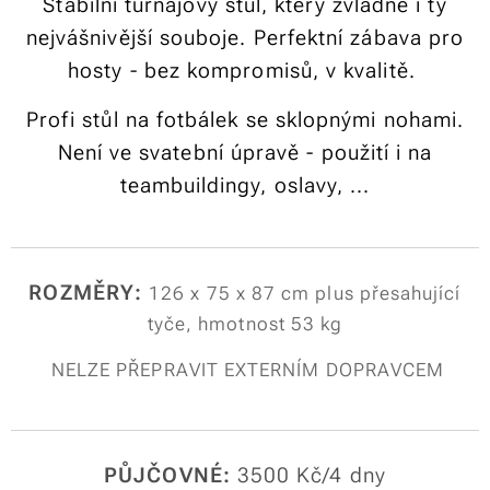
Stabilní turnajový stůl, který zvládne i ty
nejvášnivější souboje. Perfektní zábava pro
hosty - bez kompromisů, v kvalitě.
Profi stůl na fotbálek se sklopnými nohami.
Není ve svatební úpravě - použití i na
teambuildingy, oslavy, ...
ROZMĚRY:
126 x 75 x 87 cm plus přesahující
tyče, hmotnost 53 kg
NELZE PŘEPRAVIT EXTERNÍM DOPRAVCEM
PŮJČOVNÉ:
3500 Kč/4 dny