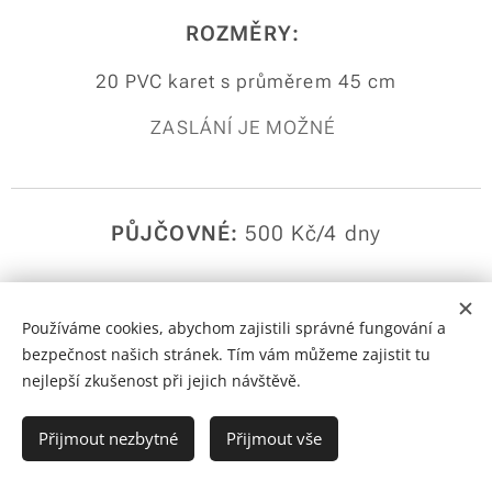
ROZMĚRY:
20 PVC karet s průměrem 45 cm
ZASLÁNÍ JE MOŽNÉ
PŮJČOVNÉ:
500 Kč/4 dny
Používáme cookies, abychom zajistili správné fungování a
NEDOSTUPNÉ TERMÍNY:
bezpečnost našich stránek. Tím vám můžeme zajistit tu
nejlepší zkušenost při jejich návštěvě.
Přijmout nezbytné
Přijmout vše
Hry na svatbu, Bavíme Vás od roku 2020