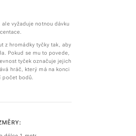
 ale vyžaduje notnou dávku
centace.
ut z hromádky tyčky tak, aby
la. Pokud se mu to povede,
evnost tyček označuje jejich
vá hráč, který má na konci
í počet bodů.
ZMĚRY:
o délce 1 metr