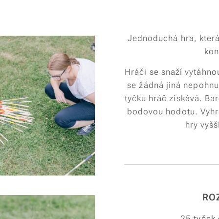
Jednoduchá hra, která
kon
Hráči se snaží vytáhno
se žádná jiná nepohnu
tyčku hráč získává. Bar
bodovou hodotu. Vyhrá
hry vyšš
RO
25 tyček 