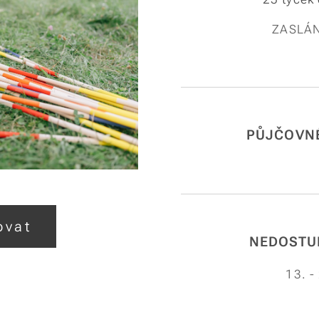
ZASLÁN
PŮJČOVN
ovat
NEDOSTU
13. -