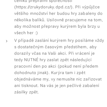
ceníku přepravní společnosti
(https://zrukydoruky.dpd.cz/). Při výpůjčce
většího množství her budou hry zabaleny do
několika balíků. Usilovně pracujeme na tom,
aby možnost přepravy kurýrem byla brzy u
všech her :)
V případě zaslání kurýrem hry posíláme vždy
s dostatečným časovým předstihem, aby
dorazily včas na Vaši akci. Při vrácení je
tedy NUTNÉ hry zaslat zpět následující
pracovní den po akci (pokud není předem
dohodnuto jinak). Kurýra tam i zpět
objednáváme my, vy nemusíte nic zařizovat
ani tisknout. Na vás je jen pečlivé zabalení
zásilky zpět.