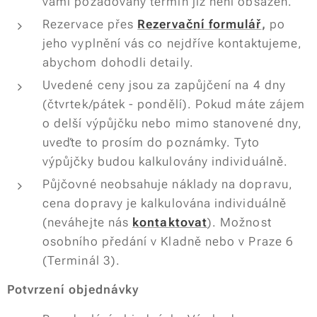
vámi požadovaný termín již není obsazen.
Rezervace přes
Rezervační formulář
,
po
jeho vyplnění vás co nejdříve kontaktujeme,
abychom dohodli detaily.
Uvedené ceny jsou za zapůjčení na 4 dny
(čtvrtek/pátek - pondělí). Pokud máte zájem
o delší výpůjčku nebo mimo stanovené dny,
uveďte to prosím do poznámky. Tyto
výpůjčky budou kalkulovány individuálně.
Půjčovné neobsahuje náklady na dopravu,
cena dopravy je kalkulována individuálně
(neváhejte nás
k
ontaktovat
). Možnost
osobního předání v Kladně nebo v Praze 6
(Terminál 3).
Potvrzení objednávky