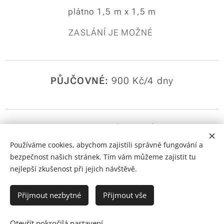
plátno 1,5 m x 1,5 m
ZASLÁNÍ JE MOŽNÉ
PŮJČOVNÉ:
900 Kč/4 dny
NEDOSTUPNÉ TERMÍNY:
Používáme cookies, abychom zajistili správné fungování a
bezpečnost našich stránek. Tím vám můžeme zajistit tu
nejlepší zkušenost při jejich návštěvě.
Přijmout nezbytné
Přijmout vše
Hry na svatbu, Bavíme Vás od roku 2020
Otevřít pokročilá nastavení